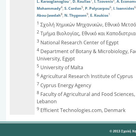
1
1
2
L. Karaoglanoglou
,
D. Koullas
,
I. Tzovenis
,
A. Econom
4
5
6
6
Mohammady
,
S. Cordon
,
P. Polycarpou
,
I. Ioannides
8
9
1
Abou-Jawdah
,
N. Thygesen
,
E. Koukios
1
Σχολή Χημικών Μηχανικών, Εθνικό Μετσό
2
Τμήμα Βιολογίας, Εθνικό και Καποδιστρι
3
National Research Center of Egypt
4
Department of Botany & Microbiology, Facu
University, Egypt
5
University of Malta
6
Agricultural Research Institute of Cyprus
7
Cyprus Energy Agency
8
Faculty of Agricultural and Food Sciences,
Lebanon
9
Efficient Technologies.com, Denmark
© 2013 Σχολή Χ