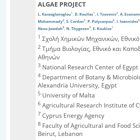
ALGAE PROJECT
1
1
2
L. Karaoglanoglou
,
D. Koullas
,
I. Tzovenis
,
A. Econom
4
5
6
6
Mohammady
,
S. Cordon
,
P. Polycarpou
,
I. Ioannides
8
9
1
Abou-Jawdah
,
N. Thygesen
,
E. Koukios
1
Σχολή Χημικών Μηχανικών, Εθνικό
2
Τμήμα Βιολογίας, Εθνικό και Καπο
Αθηνών
3
National Research Center of Egypt
4
Department of Botany & Microbiolog
Alexandria University, Egypt
5
University of Malta
6
Agricultural Research Institute of 
7
Cyprus Energy Agency
8
Faculty of Agricultural and Food Sc
Beirut, Lebanon