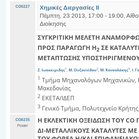
CO0227
Χημικές Διεργασίες ΙΙ
Πέμπτη, 23 2013, 17:00 - 19:00, Αίθ
Διοίκησης
ΣΥΓΚΡΙΤΙΚΗ ΜΕΛΕΤΗ ΑΝΑΜΟΡΦΩ
ΠΡΟΣ ΠΑΡΑΓΩΓΗ Η
ΣΕ ΚΑΤΑΛΥΤ
2
ΜΕΤΑΠΤΩΣΗΣ ΥΠΟΣΤΗΡΙΓΜΕΝΟΥ
1
2
3
Ζ. Ιωακειμιδης
,
Μ. Ουζουνίδου
,
Μ. Κονσολάκης
,
Ι. 
1
Τμήμα Μηχανολόγων Μηχανικών, Π
Μακεδονίας
2
ΕΚΕΤΑ/ΙΔΕΠ
3
Γενικό Τμήμα, Πολυτεχνείο Κρήτης
H ΕΚΛΕΚΤΙΚΗ ΟΞΕΙΔΩΣΗ ΤΟΥ CO 
CO0235
Poster
ΔΙ-ΜΕΤΑΛΛΙΚΟΥΣ ΚΑΤΑΛΥΤΕΣ ΜΕ 
ΤΟΥ ΦΟΡΕΑ Η/ΚΑΙ ΕΠΙΦΑΝΕΙΑΚ