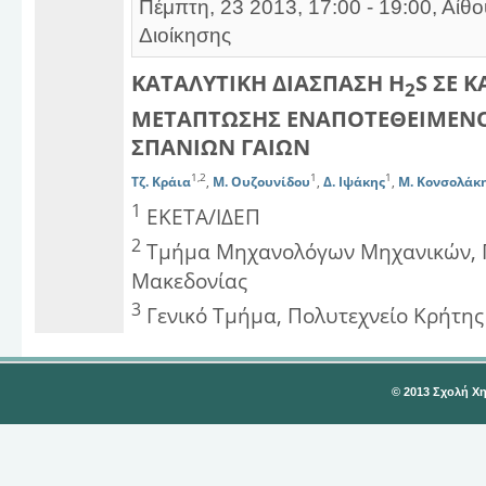
Πέμπτη, 23 2013, 17:00 - 19:00, Αίθ
Διοίκησης
ΚΑΤΑΛΥΤΙΚΗ ΔΙΑΣΠΑΣΗ H
S ΣΕ 
2
ΜΕΤΑΠΤΩΣΗΣ ΕΝΑΠΟΤΕΘΕΙΜΕΝΟΥ
ΣΠΑΝΙΩΝ ΓΑΙΩΝ
1,2
1
1
Τζ. Κράια
,
Μ. Ουζουνίδου
,
Δ. Ιψάκης
,
Μ. Κονσολάκ
1
ΕΚΕΤΑ/ΙΔΕΠ
2
Τμήμα Μηχανολόγων Μηχανικών, Π
Μακεδονίας
3
Γενικό Τμήμα, Πολυτεχνείο Κρήτης
© 2013 Σχολή Χ