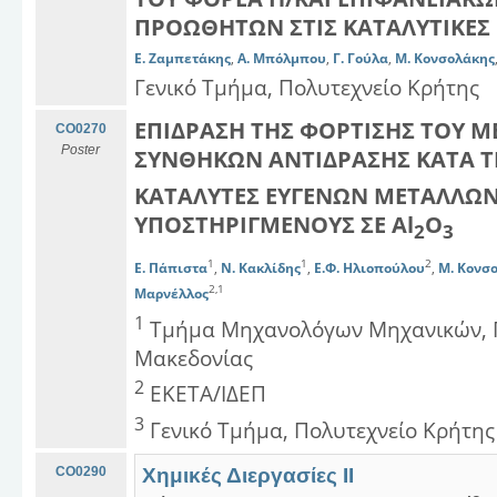
ΠΡΟΩΘΗΤΩΝ ΣΤΙΣ ΚΑΤΑΛΥΤΙΚΕΣ 
Ε. Ζαμπετάκης
,
Α. Μπόλμπου
,
Γ. Γούλα
,
Μ. Κονσολάκης
Γενικό Τμήμα, Πολυτεχνείο Κρήτης
ΕΠΙΔΡΑΣΗ ΤΗΣ ΦΟΡΤΙΣΗΣ ΤΟΥ Μ
CO0270
Poster
ΣΥΝΘΗΚΩΝ ΑΝΤΙΔΡΑΣΗΣ ΚΑΤΑ Τ
ΚΑΤΑΛΥΤΕΣ ΕΥΓΕΝΩΝ ΜΕΤΑΛΛΩΝ (
ΥΠΟΣΤΗΡΙΓΜΕΝΟΥΣ ΣΕ Al
O
2
3
1
1
2
E. Πάπιστα
,
Ν. Κακλίδης
,
E.Φ. Ηλιοπούλου
,
Μ. Κονσ
2,1
Μαρνέλλος
1
Τμήμα Μηχανολόγων Μηχανικών, Π
Μακεδονίας
2
ΕΚΕΤΑ/ΙΔΕΠ
3
Γενικό Τμήμα, Πολυτεχνείο Κρήτης
CO0290
Χημικές Διεργασίες ΙΙ