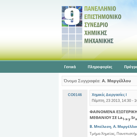
Γενικά
Πληροφορίες
Πρόγρ
Όνομα Συγγραφέα:
Α. Μαργέλλου
CO0146
Χημικές Διεργασίες Ι
Πέμπτη, 23 2013, 14:30 - 1
ΦΑΙΝΟΜΕΝΑ ΕΞΩΤΕΡΙΚΗ
ΜΕΘΑΝΙΟΥ ΣΕ La
Sr
1-x-y
x
Β. Μπέλεση
,
Α. Μαργέλλο
Τμήμα Χημείας, Πανεπιστή