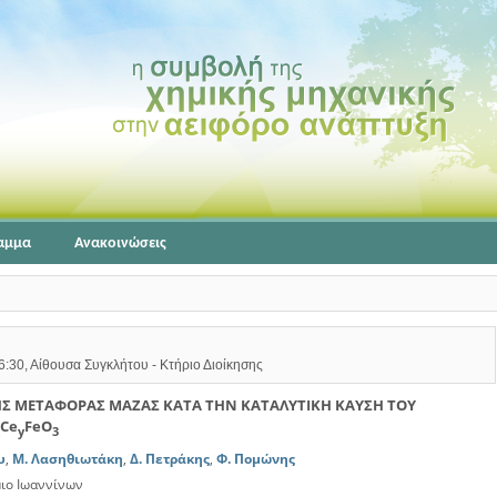
αμμα
Ανακοινώσεις
6:30, Αίθουσα Συγκλήτου - Κτήριο Διοίκησης
Σ ΜΕΤΑΦΟΡΑΣ ΜΑΖΑΣ ΚΑΤΑ ΤΗΝ ΚΑΤΑΛΥΤΙΚΗ ΚΑΥΣΗ ΤΟΥ
Ce
FeO
y
3
υ
,
Μ. Λασηθιωτάκη
,
Δ. Πετράκης
,
Φ. Πομώνης
μιο Ιωαννίνων