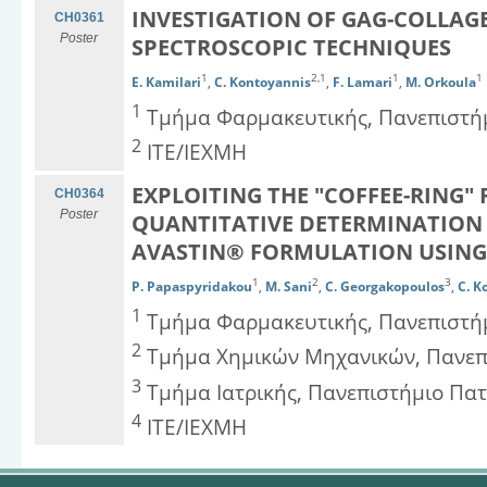
INVESTIGATION OF GAG-COLLAG
CH0361
Poster
SPECTROSCOPIC TECHNIQUES
1
2,1
1
1
E. Kamilari
,
C. Kontoyannis
,
F. Lamari
,
M. Orkoula
1
Τμήμα Φαρμακευτικής, Πανεπιστή
2
ΙΤΕ/ΙΕΧΜΗ
EXPLOITING THE "COFFEE-RING"
CH0364
Poster
QUANTITATIVE DETERMINATION 
AVASTIN® FORMULATION USING
1
2
3
P. Papaspyridakou
,
M. Sani
,
C. Georgakopoulos
,
C. K
1
Τμήμα Φαρμακευτικής, Πανεπιστή
2
Τμήμα Χημικών Μηχανικών, Πανεπ
3
Τμήμα Ιατρικής, Πανεπιστήμιο Πα
4
ΙΤΕ/ΙΕΧΜΗ