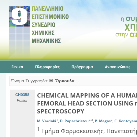
Γενικά
Πληροφορίες
Πρόγραμμα
Ανακοινώσεις
Όνομα Συγγραφέα:
Μ. Όρκουλα
CHEMICAL MAPPING OF A HUMA
CH0358
Poster
FEMORAL HEAD SECTION USING 
SPECTROSCOPY
1
2,3
2
M. Vardaki
,
D. Papachristou
,
P. Megas
,
C. Kontoyan
1
Τμήμα Φαρμακευτικής, Πανεπιστή