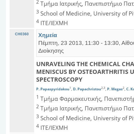
2
Τμήμα Ιατρικής, Πανεπιστήμιο Πα
3
School of Medicine, University of P
4
ΙΤΕ/ΙΕΧΜΗ
CH0360
Χημεία
Πέμπτη, 23 2013, 11:30 - 13:30, Αίθ
Διοίκησης
UNRAVELING THE CHEMICAL CH
MENISCUS BY OSTEOARTHRITIS 
SPECTROSCOPY
1
2,3
2
P. Papaspyridakou
,
D. Papachristou
,
P. Megas
,
C. K
1
Τμήμα Φαρμακευτικής, Πανεπιστή
2
Τμήμα Ιατρικής, Πανεπιστήμιο Πα
3
School of Medicine, University of P
4
ΙΤΕ/ΙΕΧΜΗ