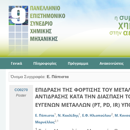
Γενικά
Πληροφορίες
Πρόγραμμα
Ανακοινώσεις
Όνομα Συγγραφέα:
E. Πάπιστα
ΕΠΙΔΡΑΣΗ ΤΗΣ ΦΟΡΤΙΣΗΣ ΤΟΥ ΜΕΤ
CO0270
ΑΝΤΙΔΡΑΣΗΣ ΚΑΤΑ ΤΗΝ ΔΙΑΣΠΑΣΗ Τ
Poster
ΕΥΓΕΝΩΝ ΜΕΤΑΛΛΩΝ (PT, PD, IR) Υ
1
1
2
E. Πάπιστα
,
Ν. Κακλίδης
,
E.Φ. Ηλιοπούλου
,
Μ. Κονσ
2,1
Μαρνέλλος
1