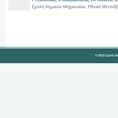
Ι. Τζιγκουνάκης
,
Ν. Καλογερόπουλος
,
Ε.Α. Παυλάτου
,
Α
Σχολή Χημικών Μηχανικών, Εθνικό Μετσόβ
© 2013 Σχολή Χ