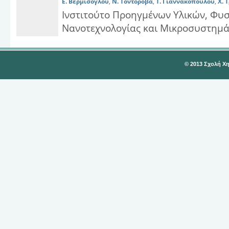
Ε. Βερμίσογλου
,
Ν. Τοντορόβα
,
Τ. Γιαννακοπούλου
,
Χ. 
Ινστιτούτο Προηγμένων Υλικών, Φυσ
Νανοτεχνολογίας και Μικροσυστημά
© 2013 Σχολή Χ