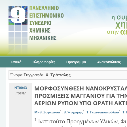
Γενικά
Πληροφορίες
Πρόγραμμα
Ανακοινώσεις
Όνομα Συγγραφέα:
Χ. Τράπαλης
ΜΟΡΦΟΣΥΝΘΕΣΗ ΝΑΝΟΚΡΥΣΤΑΛ
NT0043
Poster
ΠΡΟΣΜΙΞΕΙΣ ΜΑΓΓΑΝΙΟΥ ΓΙΑ ΤΗ
ΑΕΡΙΩΝ ΡΥΠΩΝ ΥΠΟ ΟΡΑΤΗ ΑΚΤ
1
1
1
Μ.-Β. Σοφιανού
,
Β. Ψυχάρης
,
Τ. Γιαννακοπούλου
,
Τ.
1
Ινστιτούτο Προηγμένων Υλικών, Φ