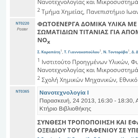
Νανοτεχνολογίας και Μικροσυστημά
2
Τμήμα Χημείας, Πανεπιστήμιο Ιωα
ΦΩΤΟΕΝΕΡΓΑ ΔΟΜΙΚΑ ΥΛΙΚΑ Μ
NT0220
Poster
ΣΩΜΑΤΙΔΙΩΝ ΤΙΤΑΝΙΑΣ ΓΙΑ ΑΠ
ΝΟ
x
1
1
1
Σ. Καραπάτη
,
Τ. Γιαννακοπούλου
,
Ν. Τοντορόβα
,
Δ. 
1
Ινστιτούτο Προηγμένων Υλικών, Φ
Νανοτεχνολογίας και Μικροσυστημά
2
Σχολή Χημικών Μηχανικών, Εθνικό
NT0365
Νανοτεχνολογία Ι
Παρασκευή, 24 2013, 16:30 - 18:30,
Κτήριο Βιβλιοθήκης
ΣΥΝΘΕΣΗ ΤΡΟΠΟΠΟΙΗΣΗ ΚΑΙ ΕΦ
ΟΞΕΙΔΙΟΥ ΤΟΥ ΓΡΑΦΕΝΙΟΥ ΣΕ Υ