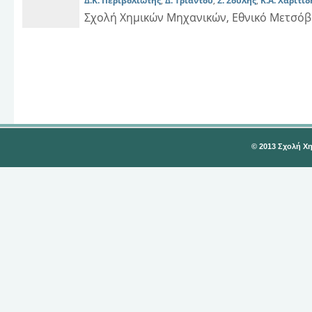
Δ.Κ. Περιβολιώτης
,
Δ. Τριάντου
,
Σ. Σούλης
,
Κ.Α. Χαριτίδ
Σχολή Χημικών Μηχανικών, Εθνικό Μετσόβ
© 2013 Σχολή Χ