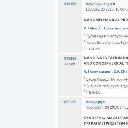
NT0199
Νανοτεχνολογία ΙΙ
Σάββατο, 25 2013, 10:00 -
NANOMECHANICAL PROP
1
V. Thliviti
,
A. Skarmouts
1
Σχολή Χημικών Μηχανικών
2
Τμήμα Επιστήμης και Τεχν
3
ΙΤΕ/ΙΗΔΛ
NANOINDENTATION DAT
NT0250
AND CONOSPHERICAL T
Poster
1
A. Skarmoutsou
,
C.A. Cha
1
Σχολή Χημικών Μηχανικών
2
Τμήμα Επιστήμης και Τεχν
3
ΙΤΕ/ΙΗΔΛ
MP0253
Πολυμερή ΙΙ
Παρασκευή, 24 2013, 14:00
ΣΥΝΘΕΣΗ ΦΙΛΜ ΑΓΩΓΙ
ΙΤΟ ΚΑΙ ΜΕΤΡΗΣΗ ΤΩΝ