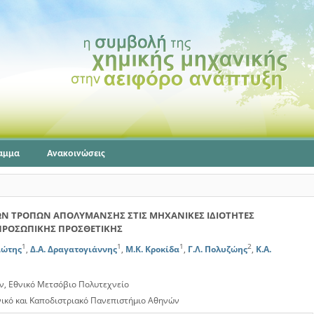
αμμα
Ανακοινώσεις
ΩΝ ΤΡΟΠΩΝ ΑΠΟΛΥΜΑΝΣΗΣ ΣΤΙΣ ΜΗΧΑΝΙΚΕΣ ΙΔΙΟΤΗΤΕΣ
ΡΟΣΩΠΙΚΗΣ ΠΡΟΣΘΕΤΙΚΗΣ
1
1
1
2
ιώτης
,
Δ.Α. Δραγατογιάννης
,
Μ.Κ. Κροκίδα
,
Γ.Λ. Πολυζώης
,
Κ.Α.
, Εθνικό Μετσόβιο Πολυτεχνείο
νικό και Καποδιστριακό Πανεπιστήμιο Αθηνών