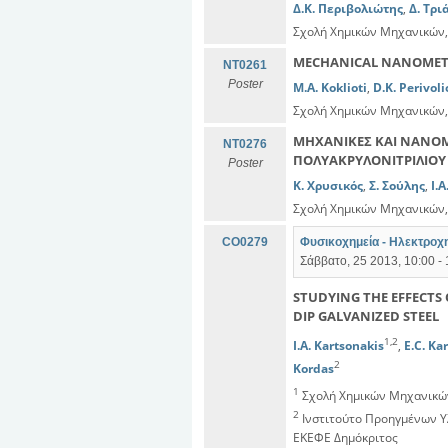
Δ.Κ. Περιβολιώτης
,
Δ. Τρι
Σχολή Χημικών Μηχανικών,
MECHANICAL NANOMETR
NT0261
Poster
M.A. Koklioti
,
D.K. Perivoli
Σχολή Χημικών Μηχανικών,
ΜΗΧΑΝΙΚΕΣ ΚΑΙ ΝΑΝΟΜ
NT0276
ΠΟΛΥΑΚΡΥΛΟΝΙΤΡΙΛΙΟΥ
Poster
Κ. Χρυσικός
,
Σ. Σούλης
,
Ι.
Σχολή Χημικών Μηχανικών,
CO0279
Φυσικοχημεία - Ηλεκτροχημ
Σάββατο, 25 2013, 10:00 - 
STUDYING THE EFFECTS
DIP GALVANIZED STEEL
1,2
I.A. Kartsonakis
,
E.C. Ka
2
Kordas
1
Σχολή Χημικών Μηχανικών
2
Ινστιτούτο Προηγμένων Υ
ΕΚΕΦΕ Δημόκριτος