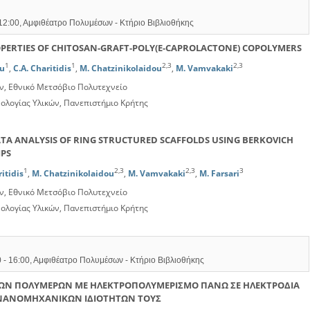
 12:00, Αμφιθέατρο Πολυμέσων - Κτήριο Βιβλιοθήκης
ERTIES OF CHITOSAN-GRAFT-POLY(Ε-CAPROLACTONE) COPOLYMERS
1
1
2,3
2,3
ou
,
C.A. Charitidis
,
M. Chatzinikolaidou
,
M. Vamvakaki
, Εθνικό Μετσόβιο Πολυτεχνείο
ολογίας Υλικών, Πανεπιστήμιο Κρήτης
A ANALYSIS OF RING STRUCTURED SCAFFOLDS USING BERKOVICH
IPS
1
2,3
2,3
3
ritidis
,
M. Chatzinikolaidou
,
M. Vamvakaki
,
M. Farsari
, Εθνικό Μετσόβιο Πολυτεχνείο
ολογίας Υλικών, Πανεπιστήμιο Κρήτης
 - 16:00, Αμφιθέατρο Πολυμέσων - Κτήριο Βιβλιοθήκης
ΜΩΝ ΠΟΛΥΜΕΡΩΝ ΜΕ ΗΛΕΚΤΡΟΠΟΛΥΜΕΡΙΣΜΟ ΠΑΝΩ ΣΕ ΗΛΕΚΤΡΟΔΙΑ
 ΝΑΝΟΜΗΧΑΝΙΚΩΝ ΙΔΙΟΤΗΤΩΝ ΤΟΥΣ