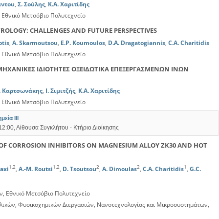
άντου
,
Σ. Σούλης
,
Κ.Α. Χαριτίδης
 Εθνικό Μετσόβιο Πολυτεχνείο
OLOGY: CHALLENGES AND FUTURE PERSPECTIVES
otis
,
A. Skarmoutsou
,
E.P. Koumoulos
,
D.A. Dragatogiannis
,
C.A. Charitidis
 Εθνικό Μετσόβιο Πολυτεχνείο
ΗΧΑΝΙΚΕΣ ΙΔΙΟΤΗΤΕΣ ΟΞΕΙΔΩΤΙΚΑ ΕΠΕΞΕΡΓΑΣΜΕΝΩΝ ΙΝΩΝ
Α. Καρτσωνάκης
,
Ι. Σιμιτζής
,
Κ.Α. Χαριτίδης
 Εθνικό Μετσόβιο Πολυτεχνείο
εία ΙΙΙ
12:00, Αίθουσα Συγκλήτου - Κτήριο Διοίκησης
 OF CORROSION INHIBITORS ON MAGNESIUM ALLOY ZK30 AND HOT
1,2
1,2
2
2
1
raxi
,
A.-M. Routsi
,
D. Tsoutsou
,
A. Dimoulas
,
C.A. Charitidis
,
G.C.
, Εθνικό Μετσόβιο Πολυτεχνείο
λικών, Φυσικοχημικών Διεργασιών, Νανοτεχνολογίας και Μικροσυστημάτων,