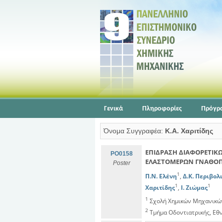
Γενικά
Πληροφορίες
Πρόγρ
Όνομα Συγγραφέα:
Κ.Α. Χαριτίδης
ΕΠΙΔΡΑΣΗ ΔΙΑΦΟΡΕΤΙΚ
PO0158
ΕΛΑΣΤΟΜΕΡΩΝ ΓΝΑΘΟΠ
Poster
1
Π.Ν. Ελένη
,
Δ.Κ. Περιβολ
1
1
Χαριτίδης
,
Ι. Ζιώμας
1
Σχολή Χημικών Μηχανικών
2
Τμήμα Οδοντιατρικής, Εθ