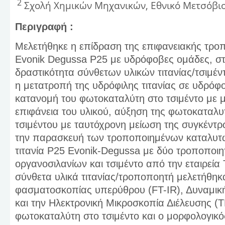
2
Σχολή Χημικών Μηχανικών, Εθνικό Μετσόβιο
Περιγραφή :
Μελετήθηκε η επίδραση της επιφανειακής τρ
Evonik Degussa P25 με υδρόφοβες ομάδες, σ
δραστικότητα σύνθετων υλικών τιτανίας/τσιμέν
η μετατροπή της υδρόφιλης τιτανίας σε υδρόφ
κατανομή του φωτοκαταλύτη στο τσιμέντο με 
επιφάνεια του υλικού, αύξηση της φωτοκαταλυ
τσιμέντου με ταυτόχρονη μείωση της συγκέντ
την παρασκευή των τροποποιημένων καταλυτ
τιτανία P25 Εvonik-Degussa με δύο τροποποι
οργανοσιλανίων και τσιμέντο από την εταιρεί
σύνθετα υλικά τιτανίας/τροποποητή μελετήθηκα
φασματοσκοπίας υπερύθρου (FT-IR), Δυναμικ
και την Ηλεκτρονική Μικροσκοπία Διέλευσης (
φωτοκαταλύτη στο τσιμέντο και ο μορφολογικ