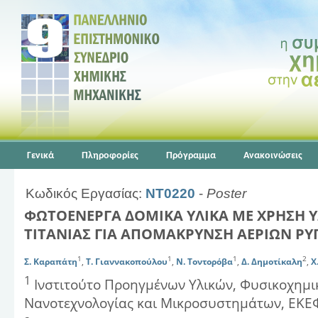
Γενικά
Πληροφορίες
Πρόγραμμα
Ανακοινώσεις
Κωδικός Εργασίας:
NT0220
-
Poster
ΦΩΤΟΕΝΕΡΓΑ ΔΟΜΙΚΑ ΥΛΙΚΑ ΜΕ ΧΡΗΣΗ
ΤΙΤΑΝΙΑΣ ΓΙΑ ΑΠΟΜΑΚΡΥΝΣΗ ΑΕΡΙΩΝ Ρ
1
1
1
2
Σ. Καραπάτη
,
Τ. Γιαννακοπούλου
,
Ν. Τοντορόβα
,
Δ. Δημοτίκαλη
,
Χ
1
Ινστιτούτο Προηγμένων Υλικών, Φυσικοχημι
Νανοτεχνολογίας και Μικροσυστημάτων, ΕΚΕ