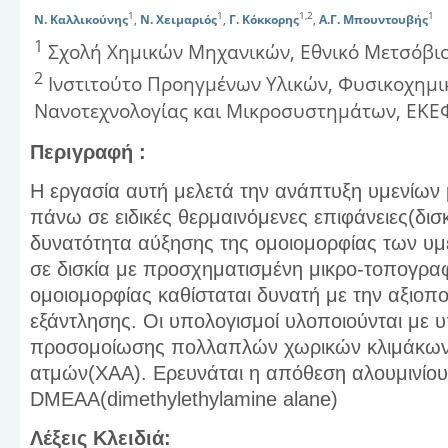
1
1
1,2
1
Ν. Καλλικούνης
,
Ν. Χειμαριός
,
Γ. Κόκκορης
,
Α.Γ. Μπουντουβής
1
Σχολή Χημικών Μηχανικών, Εθνικό Μετσόβιο
2
Ινστιτούτο Προηγμένων Υλικών, Φυσικοχημι
Νανοτεχνολογίας και Μικροσυστημάτων, ΕΚΕ
Περιγραφή :
Η εργασία αυτή μελετά την ανάπτυξη υμενίων
πάνω σε ειδικές θερμαινόμενες επιφάνειες(δισκ
δυνατότητα αύξησης της ομοιομορφίας των υμ
σε δισκία με προσχηματισμένη μικρο-τοπογραφ
ομοιομορφίας καθίσταται δυνατή με την αξιοπ
εξάντλησης. Οι υπολογισμοί υλοποιούνται με υ
προσομοίωσης πολλαπλών χωρικών κλιμάκων
ατμών(ΧΑΑ). Ερευνάται η απόθεση αλουμινίο
DMEAA(dimethylethylamine alane)
Λέξεις Κλειδιά: