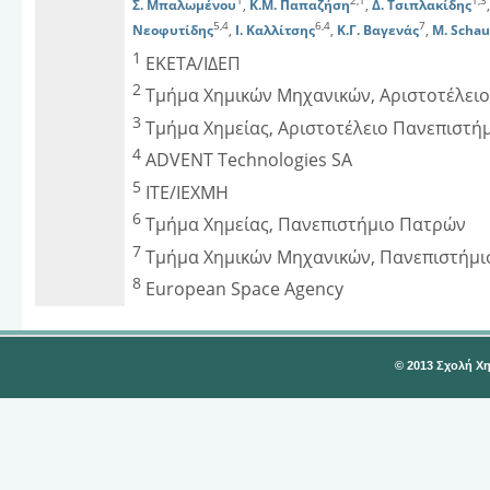
1
2,1
1,3
Σ. Μπαλωμένου
,
Κ.Μ. Παπαζήση
,
Δ. Τσιπλακίδης
5,4
6,4
7
Νεοφυτίδης
,
Ι. Καλλίτσης
,
Κ.Γ. Βαγενάς
,
M. Schau
1
ΕΚΕΤΑ/ΙΔΕΠ
2
Τμήμα Χημικών Μηχανικών, Αριστοτέλειο
3
Τμήμα Χημείας, Αριστοτέλειο Πανεπιστή
4
ΑDVENT Technologies SA
5
ΙΤΕ/ΙΕΧΜΗ
6
Τμήμα Χημείας, Πανεπιστήμιο Πατρών
7
Τμήμα Χημικών Μηχανικών, Πανεπιστήμ
8
European Space Agency
© 2013 Σχολή Χ