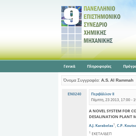
Γενικά
Πληροφορίες
Πρόγρ
Όνομα Συγγραφέα:
A.S. Al Rammah
EN0240
Περιβάλλον ΙΙ
Πέμπτη, 23 2013, 17:00 - 1
A NOVEL SYSTEM FOR C
DESALINATION PLANT 
1
A.J. Karabelas
,
C.P. Kouts
1
ΕΚΕΤΑ/ΙΔΕΠ