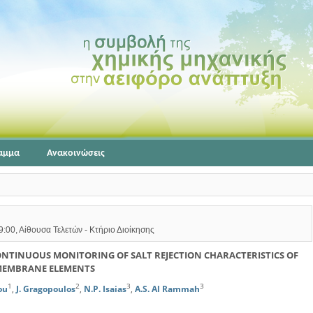
αμμα
Ανακοινώσεις
9:00, Αίθουσα Τελετών - Κτήριο Διοίκησης
ONTINUOUS MONITORING OF SALT REJECTION CHARACTERISTICS OF
MEMBRANE ELEMENTS
1
2
3
3
ou
,
J. Gragopoulos
,
N.P. Isaias
,
A.S. Al Rammah