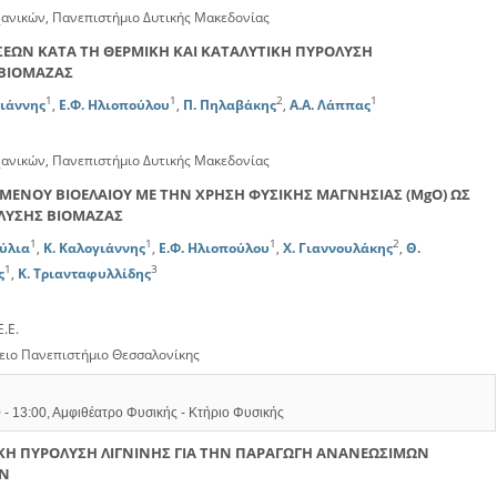
νικών, Πανεπιστήμιο Δυτικής Μακεδονίας
ΕΩΝ ΚΑΤΑ ΤΗ ΘΕΡΜΙΚΗ ΚΑΙ ΚΑΤΑΛΥΤΙΚΗ ΠΥΡΟΛΥΣΗ
 ΒΙΟΜΑΖΑΣ
1
1
2
1
γιάννης
,
E.Φ. Ηλιοπούλου
,
Π. Πηλαβάκης
,
Α.Α. Λάππας
νικών, Πανεπιστήμιο Δυτικής Μακεδονίας
ΕΝΟΥ ΒΙΟΕΛΑΙΟΥ ΜΕ ΤΗΝ ΧΡΗΣΗ ΦΥΣΙΚΗΣ ΜΑΓΝΗΣΙΑΣ (MgO) ΩΣ
ΛΥΣΗΣ ΒΙΟΜΑΖΑΣ
1
1
1
2
ούλια
,
Κ. Καλογιάννης
,
E.Φ. Ηλιοπούλου
,
Χ. Γιαννουλάκης
,
Θ.
1
3
ς
,
Κ. Τριανταφυλλίδης
.Ε.
ειο Πανεπιστήμιο Θεσσαλονίκης
 - 13:00, Αμφιθέατρο Φυσικής - Κτήριο Φυσικής
ΙΚΗ ΠΥΡΟΛΥΣΗ ΛΙΓΝΙΝΗΣ ΓΙΑ ΤΗΝ ΠΑΡΑΓΩΓΗ ΑΝΑΝΕΩΣΙΜΩΝ
ΩΝ