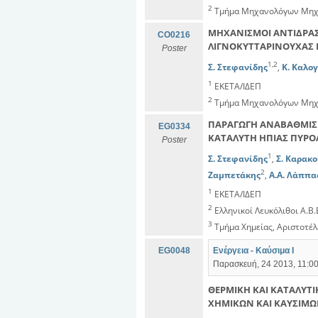
2
Τμήμα Μηχανολόγων Μηχα
ΜΗΧΑΝΙΣΜΟΙ ΑΝΤΙΔΡΑΣ
CO0216
ΛΙΓΝΟΚΥΤΤΑΡΙΝΟΥΧΑΣ
Poster
1,2
Σ. Στεφανίδης
,
Κ. Καλο
1
ΕΚΕΤΑ/ΙΔΕΠ
2
Τμήμα Μηχανολόγων Μηχα
ΠΑΡΑΓΩΓΗ ΑΝΑΒΑΘΜΙΣΜ
EG0334
ΚΑΤΑΛΥΤΗ ΗΠΙΑΣ ΠΥΡΟ
Poster
1
Σ. Στεφανίδης
,
Σ. Καρακ
2
Ζαμπετάκης
,
Α.Α. Λάππα
1
ΕΚΕΤΑ/ΙΔΕΠ
2
Ελληνικοί Λευκόλιθοι Α.B.E
3
Τμήμα Χημείας, Αριστοτέλ
EG0048
Ενέργεια - Καύσιμα Ι
Παρασκευή, 24 2013, 11:00
ΘΕΡΜΙΚΗ ΚΑΙ ΚΑΤΑΛΥΤ
ΧΗΜΙΚΩΝ ΚΑΙ ΚΑΥΣΙΜ