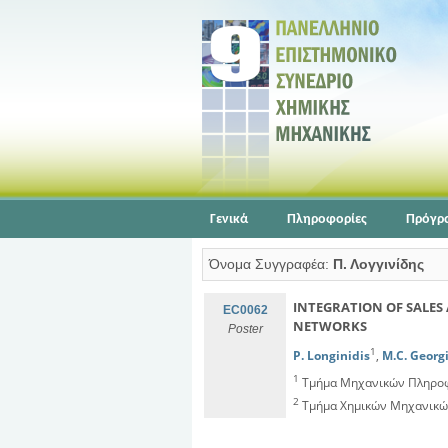
Γενικά
Πληροφορίες
Πρόγρ
Όνομα Συγγραφέα:
Π. Λογγινίδης
INTEGRATION OF SALES
EC0062
NETWORKS
Poster
1
P. Longinidis
,
M.C. Georg
1
Τμήμα Μηχανικών Πληροφο
2
Τμήμα Χημικών Μηχανικών