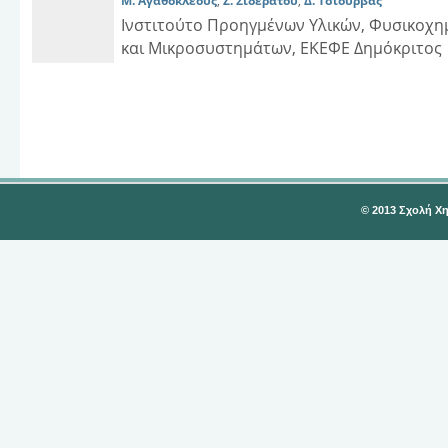
Μ. Αγαθοκλέους
,
Ζ. Σιδεράτου
,
Δ. Τσιούρβας
Ινστιτούτο Προηγμένων Υλικών, Φυσικοχη
και Μικροσυστημάτων, ΕΚΕΦΕ Δημόκριτος
© 2013 Σχολή Χ