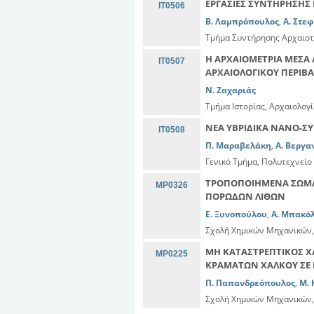
ΕΡΓΑΣΙΕΣ ΣΥΝΤΗΡΗΣΗΣ 
IT0506
Β. Λαμπρόπουλος
,
Α. Στε
Τμήμα Συντήρησης Αρχαιοτ
Η ΑΡΧΑΙΟΜΕΤΡΙΑ ΜΕΣΑ 
IT0507
ΑΡΧΑΙΟΛΟΓΙΚΟΥ ΠΕΡΙΒΑ
Ν. Ζαχαριάς
Τμήμα Ιστορίας, Αρχαιολογ
ΝΕΑ ΥΒΡΙΔΙΚΑ ΝΑΝΟ-ΣΥ
IT0508
Π. Μαραβελάκη
,
Α. Βεργα
Γενικό Τμήμα, Πολυτεχνείο
ΤΡΟΠΟΠΟΙΗΜΕΝΑ ΣΩΜΑΤΙ
MP0326
ΠΟΡΩΔΩΝ ΛΙΘΩΝ
E. Ξυνοπούλου
,
Α. Μπακό
Σχολή Χημικών Μηχανικών,
ΜΗ ΚΑΤΑΣΤΡΕΠΤΙΚΟΣ 
MP0225
ΚΡΑΜΑΤΩΝ ΧΑΛΚΟΥ ΣΕ 
Π. Παπανδρεόπουλος
,
Μ. 
Σχολή Χημικών Μηχανικών,