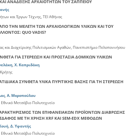
ΚΑΙ ΑΝΑΔΕΙΞΗΣ ΑΡΧΑΙΟΤΗΤΩΝ ΤΟΥ ΖΑΠΠΕΙΟΥ
φανής
ήτων και Έργων Τέχνης, ΤΕΙ Αθήνας
ΑΠΟ ΤΗΝ ΜΕΛΕΤΗ ΤΩΝ ΑΡΧΑΙΟΛΟΓΙΚΩΝ ΥΛΙΚΩΝ ΚΑΙ ΤΟΥ
ΛΛΟΝΤΟΣ: QUO VADIS?
ίας και Διαχείρισης Πολιτισμικών Αγαθών, Πανεπιστήμιο Πελοποννήσου
ΝΘΕΤΑ ΓΙΑ ΣΤΕΡΕΩΣΗ ΚΑΙ ΠΡΟΣΤΑΣΙΑ ΔΟΜΙΚΩΝ ΥΛΙΚΩΝ
νελάκη
,
Χ. Καπριδάκη
 Κρήτης
ΔΙΑΚΑ ΣΥΝΘΕΤΑ ΥΛΙΚΑ ΠΥΡΙΤΙΚΗΣ ΒΑΣΗΣ ΓΙΑ ΤΗ ΣΤΕΡΕΩΣΗ
λας
,
Α. Μοροπούλου
 Εθνικό Μετσόβιο Πολυτεχνείο
ΧΑΡΑΚΤΗΡΙΣΜΟΣ ΤΩΝ ΕΠΙΦΑΝΕΙΑΚΩΝ ΠΡΟΪΟΝΤΩΝ ΔΙΑΒΡΩΣΗΣ
ΕΔΑΦΟΣ ΜΕ ΤΗ ΧΡΗΣΗ XRF ΚΑΙ SEM-EDX ΜΕΘΟΔΩΝ
Κουή
,
Δ. Υφαντής
 Εθνικό Μετσόβιο Πολυτεχνείο