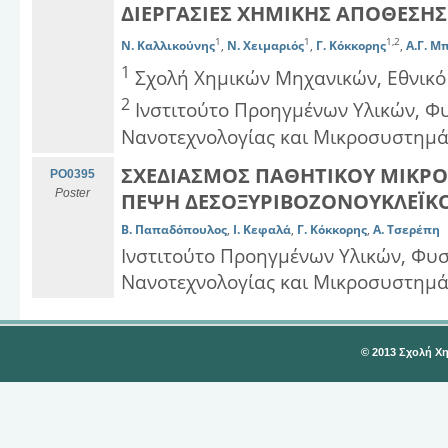
ΔΙΕΡΓΑΣΙΕΣ ΧΗΜΙΚΗΣ ΑΠΟΘΕΣΗ
1
1
1,2
Ν. Καλλικούνης
,
Ν. Χειμαριός
,
Γ. Κόκκορης
,
Α.Γ. Μ
1
Σχολή Χημικών Μηχανικών, Εθνικό
2
Ινστιτούτο Προηγμένων Υλικών, Φ
Νανοτεχνολογίας και Μικροσυστημά
ΣΧΕΔΙΑΣΜΟΣ ΠΑΘΗΤΙΚΟΥ ΜΙΚΡΟ
PO0395
Poster
ΠΕΨΗ ΔΕΣΟΞΥΡΙΒΟΖΟΝΟΥΚΛΕΪΚΟ
Β. Παπαδόπουλος
,
Ι. Κεφαλά
,
Γ. Κόκκορης
,
Α. Τσερέπη
Ινστιτούτο Προηγμένων Υλικών, Φυσ
Νανοτεχνολογίας και Μικροσυστημά
© 2013 Σχολή Χ