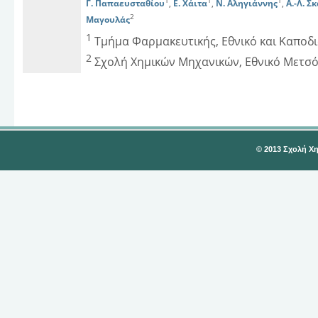
1
1
1
Γ. Παπαευσταθίου
,
Ε. Χάιτα
,
Ν. Αληγιάννης
,
Α.-Λ. Σ
2
Μαγουλάς
1
Τμήμα Φαρμακευτικής, Εθνικό και Καποδ
2
Σχολή Χημικών Μηχανικών, Εθνικό Μετσό
© 2013 Σχολή Χ